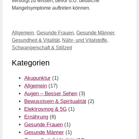
versorgt zu wissen, bevor u.U. deutliche
Mangelsymptome auftreten können.
Kategorien
Allgemein
,
Gesunde Frauen
,
Gesunde Männer
,
Gesundheit & Vitalität
,
Nähr- und Vitalstoffe
,
Schwangerschaft & Stillzeit
Kategorien
Akupunktur
(1)
Allgemein
(17)
Augen – Besser Sehen
(3)
Bewusstsein & Spiritualität
(2)
Elektrosmog & 5G
(1)
Ernährung
(6)
Gesunde Frauen
(1)
Gesunde Männer
(1)