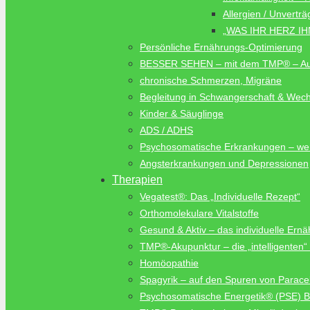
Allergien / Unvertr
„WAS IHR HERZ I
Persönliche Ernährungs-Optimierung
BESSER SEHEN – mit dem TMP® – Au
chronische Schmerzen, Migräne
Begleitung in Schwangerschaft & Wech
Kinder & Säuglinge
ADS / ADHS
Psychosomatische Erkrankungen – we
Angsterkrankungen und Depressionen
Therapien
Vegatest®: Das „Individuelle Rezept“
Orthomolekulare Vitalstoffe
Gesund & Aktiv – das individuelle Er
TMP®-Akupunktur – die „intelligenten
Homöopathie
Spagyrik – auf den Spuren von Parace
Psychosomatische Energetik® (PSE) B