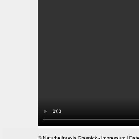
© Naturheilpraxis Grasnick -
Impressum
|
Date