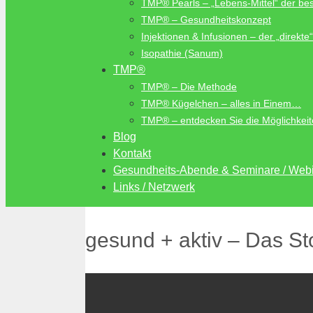
TMP® Pearls – „Lebens-Mittel“ der b
TMP® – Gesundheitskonzept
Injektionen & Infusionen – der „direk
Isopathie (Sanum)
TMP®
TMP® – Die Methode
TMP® Kügelchen – alles in Einem…
TMP® – entdecken Sie die Möglichkei
Blog
Kontakt
Gesundheits-Abende & Seminare / Web
Links / Netzwerk
gesund + aktiv – Das S