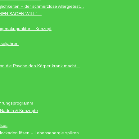
äglichkeiten – der schmerzlose Allergietest…
HNEN SAGEN WILL“…
genakupunktur – Konzept
seljahren
nn die Psyche den Körper krank macht…
nährungsprogramm
“ Nadeln & Konzepte
lsus
lockaden lösen – Lebensenergie spüren