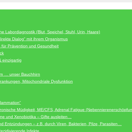
he Labordiagnostik (Blut, Speichel, Stuhl, Urin, Haare)
rekte Dialog“ mit ihrem Organismus
 für Prävention und Gesundheit
ck
 einzigartig
rm … unser Bauchhirn
krankungen, Mitochondriale Dysfunktion
nflammation“
hronische Müdigkeit, ME/CFS, Adrenal Fatigue (Nebennierenerschöpfu
ne und Xenobiotika – Gifte ausleiten…
nd Entzündungen – z.B. durch Viren, Bakterien, Pilze, Parasiten…
 Rezidivierende Infekte