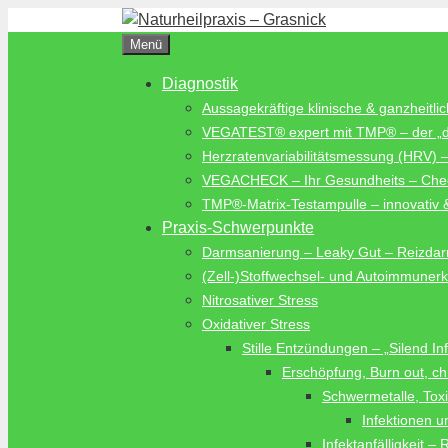
Zum
Inhalt
Menü
springen
Diagnostik
Aussagekräftige klinische & ganzheitlic
VEGATEST® expert mit TMP® – der „di
Herzratenvariabilitätsmessung (HRV) –
VEGACHECK – Ihr Gesundheits – Che
TMP®-Matrix-Testampulle – innovativ &
Praxis-Schwerpunkte
Darmsanierung – Leaky Gut – Reizda
(Zell-)Stoffwechsel- und Autoimmuner
Nitrosativer Stress
Oxidativer Stress
Stille Entzündungen – „Silend I
Erschöpfung, Burn out, c
Schwermetalle, Toxi
Infektionen u
Infektanfälligkeit –