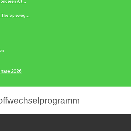
esonderen Art…
te“ Therapieweg…
ten
inare 2026
toffwechselprogramm