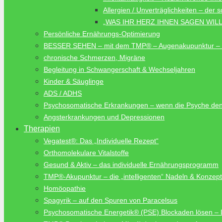
Allergien / Unverträglichkeiten – der 
„WAS IHR HERZ IHNEN SAGEN WIL
Persönliche Ernährungs-Optimierung
BESSER SEHEN – mit dem TMP® – Augenakupunktur – 
chronische Schmerzen, Migräne
Begleitung in Schwangerschaft & Wechseljahren
Kinder & Säuglinge
ADS / ADHS
Psychosomatische Erkrankungen – wenn die Psyche de
Angsterkrankungen und Depressionen
Therapien
Vegatest®: Das „Individuelle Rezept“
Orthomolekulare Vitalstoffe
Gesund & Aktiv – das individuelle Ernährungsprogramm
TMP®-Akupunktur – die „intelligenten“ Nadeln & Konzep
Homöopathie
Spagyrik – auf den Spuren von Paracelsus
Psychosomatische Energetik® (PSE) Blockaden lösen –