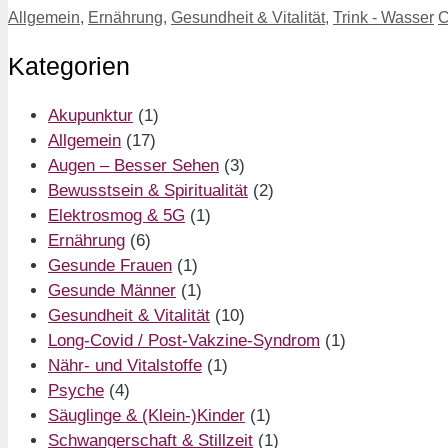
Kategorien
S
Allgemein
,
Ernährung
,
Gesundheit & Vitalität
,
Trink - Wasser
C
Kategorien
Akupunktur
(1)
Allgemein
(17)
Augen – Besser Sehen
(3)
Bewusstsein & Spiritualität
(2)
Elektrosmog & 5G
(1)
Ernährung
(6)
Gesunde Frauen
(1)
Gesunde Männer
(1)
Gesundheit & Vitalität
(10)
Long-Covid / Post-Vakzine-Syndrom
(1)
Nähr- und Vitalstoffe
(1)
Psyche
(4)
Säuglinge & (Klein-)Kinder
(1)
Schwangerschaft & Stillzeit
(1)