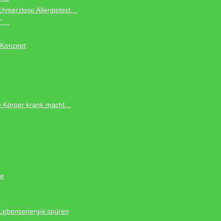
schmerzlose Allergietest…
L“…
Konzept
n Körper krank macht…
te
 Lebensenergie spüren