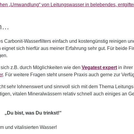
nfachen „Umwandlung“ von Leitungswasser in belebendes, entgi
rn…
s Carbonit-Wasserfilters einfach und kostengünstig reinigen un
gnet sich hierfür aus meiner Erfahrung sehr gut. Für beide Fir
gen.
ie sich z.B. durch Möglichkeiten wie den
Vegatest expert
in ihrer
er
. Für weitere Fragen steht unsere Praxis auch gerne zur Verfü
Sicht sehr lohnenswert und sinnvoll sich mit dem Thema Leitung
igen, vitalen Mineralwässern relativ schnell auch einiges an Ge
„Du bist, was Du trinkst!“
em und vitalisierten Wasser!