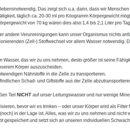
l lebensnotwendig. Das zeigt sich u.a. darin, dass wir Mensche
igkeit, täglich ca. 20-30 ml pro Kilogramm Körpergewicht mögli
rpergewicht von 70 kg wären dies also 1,4 bis 2,1 Liter pro Tag
er andere Verunreinigungen kann unser Organismus nichts anf
onierenden (Zell-) Stoffwechsel vor allem Wasser notwendig. Dab
m Wasser, das wir zu uns nehmen, desto größer ist seine Fähigk
 unserem Körper auszuscheiden.
otwendigen Nährstoffe in die Zelle zu transportieren.
findlichen Schad- und Giftstoffe aus der Zelle abzutransportiere
ßen Teil
NICHT
auf unser Leitungswasser und nur wenige Mine
ieren, bevor wir es trinken – oder unser Körper wird als Filter 
(noch) in der Lage ist. Alles, was wir zu uns nehmen und nicht
t gespeichert und setzt sich an unseren individuellen Schwachst