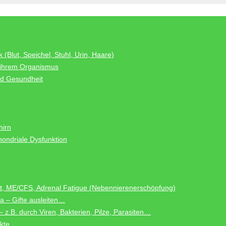
 (Blut, Speichel, Stuhl, Urin, Haare)
 ihrem Organismus
nd Gesundheit
hirn
ondriale Dysfunktion
it, ME/CFS, Adrenal Fatigue (Nebennierenerschöpfung)
a – Gifte ausleiten…
 z.B. durch Viren, Bakterien, Pilze, Parasiten…
ekte