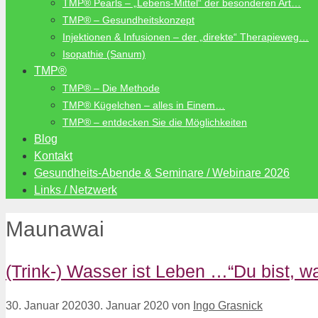
TMP® Pearls – „Lebens-Mittel“ der besonderen Art…
TMP® – Gesundheitskonzept
Injektionen & Infusionen – der „direkte“ Therapieweg…
Isopathie (Sanum)
TMP®
TMP® – Die Methode
TMP® Kügelchen – alles in Einem…
TMP® – entdecken Sie die Möglichkeiten
Blog
Kontakt
Gesundheits-Abende & Seminare / Webinare 2026
Links / Netzwerk
Maunawai
(Trink-) Wasser ist Leben …“Du bist, wa
30. Januar 2020
30. Januar 2020
von
Ingo Grasnick