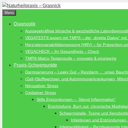
Zum
Inhalt
Menü
springen
Diagnostik
Aussagekräftige klinische & ganzheitliche Labordiagnostik
VEGATEST® expert mit TMP® – der „direkte Dialog“ mit
Herzratenvariabilitätsmessung (HRV) – für Prävention u
VEGACHECK – Ihr Gesundheits – Check
TMP®-Matrix-Testampulle – innovativ & einzigartig
Praxis-Schwerpunkte
Darmsanierung – Leaky Gut – Reizdarm … unser Bauch
(Zell-)Stoffwechsel- und Autoimmunerkrankungen, Mitoch
Nitrosativer Stress
Oxidativer Stress
Stille Entzündungen – „Silend Inflammation“
Erschöpfung, Burn out, chronische Müdigke
Schwermetalle, Toxine und Xenobiotik
Infektionen und Entzündungen –
Infektanfälligkeit – Rezidivierende Inf