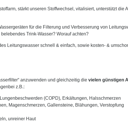
offarm, stärkt unseren Stoffwechsel, vitalisiert, unterstützt di
assergeräten für die Filterung und Verbesserung von Leitungsw
ch belebendes Trink-Wasser? Worauf achten?
endes Leitungswasser schnell & einfach, sowie kosten- & umscho
sserfilter“ anzuwenden und gleichzeitig die
vielen günstigen 
ngenbei z.B.:
e Lungenbeschwerden (COPD), Erkältungen, Halsschmerzen
en, Magenschmerzen, Gallensteine, Blähungen, Verstopfung
eln, unreiner Haut